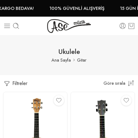
KARGO BEDAVA!
100% GÜVENLİ ALIŞVERİŞ
15 GÜN İ
Ukulele
Ana Sayfa
Gitar
Filtreler
Göre sırala