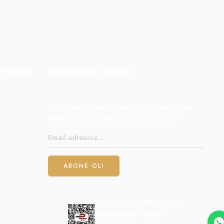
zmetleri
Bültenimize Katılın!
Yeni ürünler, promosyonlar ve çok daha fazlası
hakkında en son haberleri ilk alan siz olun!
Web Sitemiz ETBİS e-ticaret
bilgi sistemine kayıtlıdır.