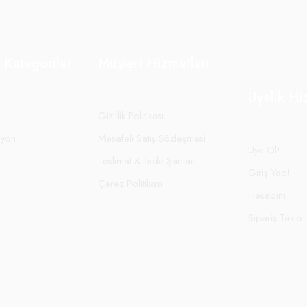
 Kategoriler
Müşteri Hizmetleri
Üyelik Hi
Gizlilik Politikası
syon
Mesafeli Satış Sözleşmesi
Üye Ol!
Teslimat & İade Şartları
Giriş Yap!
Çerez Politikası
Hesabım
Sipariş Takip