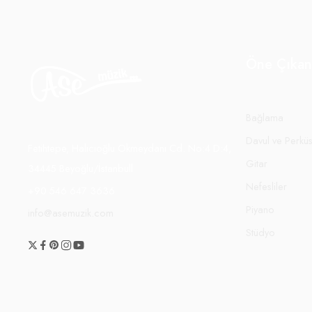
Öne Çıkan
Bağlama
Davul ve Perkü
Fetihtepe, Halıcıoğlu Okmeydanı Cd. No:4 D:4,
Gitar
34445 Beyoğlu/İstanbull
Nefesliler
+90 546 647 3636
Piyano
info@asemuzik.com
Stüdyo