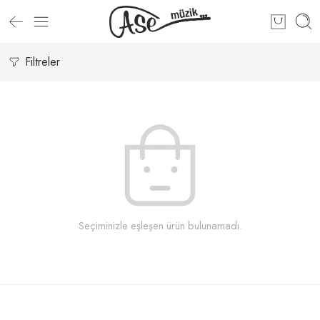
Filtreler
Seçiminizle eşleşen ürün bulunamadı.