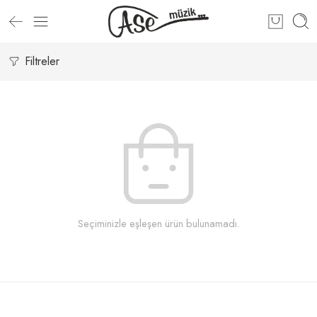
Filtreler
Seçiminizle eşleşen ürün bulunamadı.