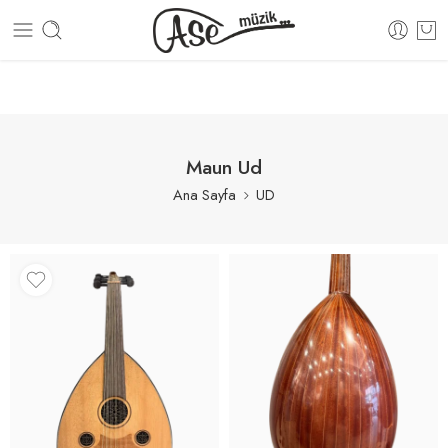
VA!
100% GÜVENLİ ALIŞVERİŞ
15 GÜN İÇERİSİNDE İ
Maun Ud
Ana Sayfa
UD