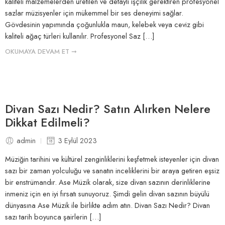
kaliteli malzemelerden üretilen ve detaylı işçilik gerektiren profesyonel
sazlar müzisyenler için mükemmel bir ses deneyimi sağlar.
Gövdesinin yapımında çoğunlukla maun, kelebek veya ceviz gibi
kaliteli ağaç türleri kullanılır. Profesyonel Saz […]
OKUMAYA DEVAM ET ➞
Divan Sazı Nedir? Satın Alırken Nelere
Dikkat Edilmeli?
admin
3 Eylül 2023
Müziğin tarihini ve kültürel zenginliklerini keşfetmek isteyenler için divan
sazı bir zaman yolculuğu ve sanatın inceliklerini bir araya getiren eşsiz
bir enstrümandır. Ase Müzik olarak, size divan sazının derinliklerine
inmeniz için en iyi fırsatı sunuyoruz. Şimdi gelin divan sazının büyülü
dünyasına Ase Müzik ile birlikte adım atın. Divan Sazı Nedir? Divan
sazı tarih boyunca şairlerin […]