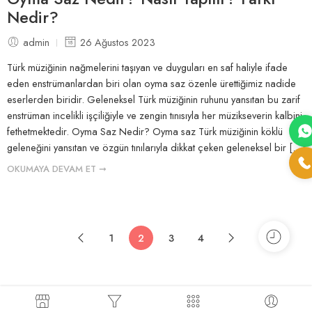
Nedir?
admin
26 Ağustos 2023
Türk müziğinin nağmelerini taşıyan ve duyguları en saf haliyle ifade
eden enstrümanlardan biri olan oyma saz özenle ürettiğimiz nadide
eserlerden biridir. Geleneksel Türk müziğinin ruhunu yansıtan bu zarif
enstrüman incelikli işçiliğiyle ve zengin tınısıyla her müzikseverin kalbini
fethetmektedir. Oyma Saz Nedir? Oyma saz Türk müziğinin köklü
geleneğini yansıtan ve özgün tınılarıyla dikkat çeken geleneksel bir […]
OKUMAYA DEVAM ET ➞
1
2
3
4