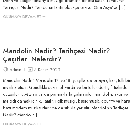
Derin ve zengin tonlarıyla müziğe dramatik bir etki katar. Tamburun
Tarihçesi Nedir? Tamburun tarihi oldukça eskiye, Orta Asya’ya […]
OKUMAYA DEVAM ET ➞
Mandolin Nedir? Tarihçesi Nedir?
Çeşitleri Nelerdir?
admin
5 Kasım 2023
Mandolin Nedir? Mandolin 17. ve 18. yüzyıllarda ortaya çıkan, telli bir
müzik aletidir. Genellikle sekiz teli vardır ve bu teller dört çift halinde
düzenlenir. Mızrap ya da parmaklarla çalınabilen mandolin, akor ve
melodi çalmak için kullanılır. Folk müziği, klasik müzik, country ve hatta
bazı modern müzik türlerinde de sıklıkla yer alır. Mandolinin Tarihçesi
Nedir? Mandolin […]
OKUMAYA DEVAM ET ➞