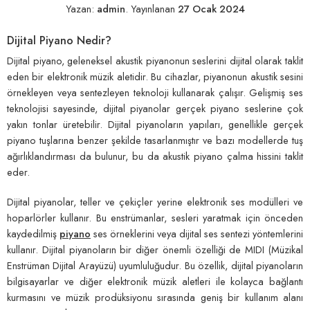
Yazan:
admin
.
Yayınlanan
27 Ocak 2024
Dijital Piyano Nedir?
Dijital piyano, geleneksel akustik piyanonun seslerini dijital olarak taklit
eden bir elektronik müzik aletidir. Bu cihazlar, piyanonun akustik sesini
örnekleyen veya sentezleyen teknoloji kullanarak çalışır. Gelişmiş ses
teknolojisi sayesinde, dijital piyanolar gerçek piyano seslerine çok
yakın tonlar üretebilir. Dijital piyanoların yapıları, genellikle gerçek
piyano tuşlarına benzer şekilde tasarlanmıştır ve bazı modellerde tuş
ağırlıklandırması da bulunur, bu da akustik piyano çalma hissini taklit
eder.
Dijital piyanolar, teller ve çekiçler yerine elektronik ses modülleri ve
hoparlörler kullanır. Bu enstrümanlar, sesleri yaratmak için önceden
kaydedilmiş
piyano
ses örneklerini veya dijital ses sentezi yöntemlerini
kullanır. Dijital piyanoların bir diğer önemli özelliği de MIDI (Müzikal
Enstrüman Dijital Arayüzü) uyumluluğudur. Bu özellik, dijital piyanoların
bilgisayarlar ve diğer elektronik müzik aletleri ile kolayca bağlantı
kurmasını ve müzik prodüksiyonu sırasında geniş bir kullanım alanı