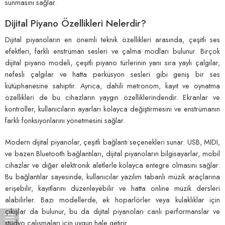
sunmasını sağlar.
Dijital Piyano Özellikleri Nelerdir?
Dijital piyanoların en önemli teknik özellikleri arasında, çeşitli ses
efektleri, farklı enstrüman sesleri ve çalma modları bulunur. Birçok
dijital piyano modeli, çeşitli piyano türlerinin yanı sıra yaylı çalgılar,
nefesli çalgılar ve hatta perküsyon sesleri gibi geniş bir ses
kütüphanesine sahiptir. Ayrıca, dahili metronom, kayıt ve oynatma
özellikleri de bu cihazların yaygın özelliklerindendir. Ekranlar ve
kontroller, kullanıcıların ayarları kolayca değiştirmesini ve enstrümanın
farklı fonksiyonlarını yönetmesini sağlar.
Modern dijital piyanolar, çeşitli bağlantı seçenekleri sunar. USB, MIDI,
ve bazen Bluetooth bağlantıları, dijital piyanoların bilgisayarlar, mobil
cihazlar ve diğer elektronik aletlerle kolayca entegre olmasını sağlar.
Bu bağlantılar sayesinde, kullanıcılar yazılım tabanlı müzik araçlarına
erişebilir, kayıtlarını düzenleyebilir ve hatta online müzik dersleri
alabilirler. Bazı modellerde, ek hoparlörler veya kulaklıklar için
çıkışlar da bulunur, bu da dijital piyanoları canlı performanslar ve
stüdyo çalışmaları için uygun hale getirir.