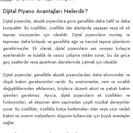
Dijital Piyano Avantajları Nelerdir?
Dijital piyanolar, akustik piyanolara göre genellikle daha hafif ve daha
kompakttır. Bu özellikler, özellikle dar alanlarda yaşayan veya sık sık
taşınan müzisyenler için idealdir. Dijital piyanoların montajı ve
taşınması daha kolaydır ve genellikle ağır ve hacimli taşıma işlemlerini
gerektirmezler. Ek olarak, dijital piyanoların ses seviyesi kolayca
ayarlanabilir ve kulaklık ile sessiz çalışma imkânı sunar, bu da gece
geç saatlerde veya apartman dairelerinde çalmak için idealdir.
Dijital piyanolar, genellikle akustik piyanolardan daha ekonomiktir ve
düşük bakım gereksinimleri vardır. Bu enstrümanlar, nem ve sıcaklık
değişikliklerinden etkilenmez, böylece düzenli akort ve pahalı bakım
işlemleri gerekmez. Ayrıca, dijital piyanoların ek özellikleri ve
fonksiyonları, ek ekipman alımı yapmadan çeşitli müzikal deneyimler
sunar. Bu özellikler, özellikle bütçe kısıtlamaları olan veya uzun vadeli
bakım ve onarım maliyetlerini düşünen kullanıcılar için büyük avantajlar
sağlar.