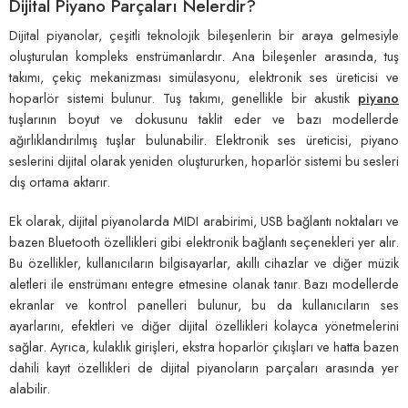
Dijital Piyano Parçaları Nelerdir?
Dijital piyanolar, çeşitli teknolojik bileşenlerin bir araya gelmesiyle
oluşturulan kompleks enstrümanlardır. Ana bileşenler arasında, tuş
takımı, çekiç mekanizması simülasyonu, elektronik ses üreticisi ve
hoparlör sistemi bulunur. Tuş takımı, genellikle bir akustik
piyano
tuşlarının boyut ve dokusunu taklit eder ve bazı modellerde
ağırlıklandırılmış tuşlar bulunabilir. Elektronik ses üreticisi, piyano
seslerini dijital olarak yeniden oluştururken, hoparlör sistemi bu sesleri
dış ortama aktarır.
Ek olarak, dijital piyanolarda MIDI arabirimi, USB bağlantı noktaları ve
bazen Bluetooth özellikleri gibi elektronik bağlantı seçenekleri yer alır.
Bu özellikler, kullanıcıların bilgisayarlar, akıllı cihazlar ve diğer müzik
aletleri ile enstrümanı entegre etmesine olanak tanır. Bazı modellerde
ekranlar ve kontrol panelleri bulunur, bu da kullanıcıların ses
ayarlarını, efektleri ve diğer dijital özellikleri kolayca yönetmelerini
sağlar. Ayrıca, kulaklık girişleri, ekstra hoparlör çıkışları ve hatta bazen
dahili kayıt özellikleri de dijital piyanoların parçaları arasında yer
alabilir.