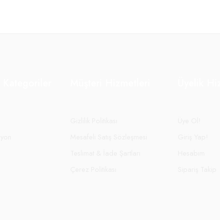
 Kategoriler
Müşteri Hizmetleri
Üyelik Hi
Gizlilik Politikası
Üye Ol!
syon
Mesafeli Satış Sözleşmesi
Giriş Yap!
Teslimat & İade Şartları
Hesabım
Çerez Politikası
Sipariş Takip