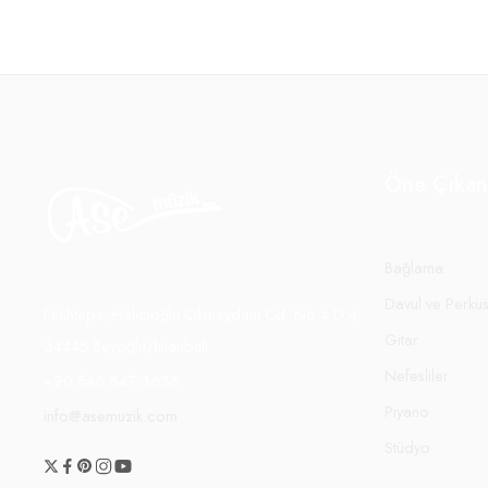
Öne Çıkan
Bağlama
Davul ve Perkü
Fetihtepe, Halıcıoğlu Okmeydanı Cd. No:4 D:4,
Gitar
34445 Beyoğlu/İstanbull
Nefesliler
+90 546 647 3636
Piyano
info@asemuzik.com
Stüdyo