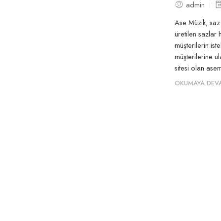
admin
Ase Müzik, saz 
üretilen sazlar
müşterilerin ist
müşterilerine u
sitesi olan as
OKUMAYA DEV