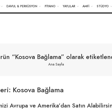
DAVUL & PERKÜSYON
PİYANO
YAYLILAR
AMFİ
STÜDYO
NDE İADE VE DEĞİŞİM KOLAY İADE
2 YIL ASE MÜZİK GARANT
rün “Kosova Bağlama” olarak etiketlen
Ana Sayfa
leri:
Kosova Bağlama
izi Avrupa ve Amerika’dan Satın Alabilirsin