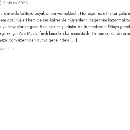
2 Nisan 2023
üretiminde kaliteye büyük önem vermektedir. Her aşamada titiz bir çalışm
 hem görünüşleri hem de ses kalitesiyle müşterilerin beğenisini kazanmaktad
ek ve ihtiyaçlarına göre özelleştirilmiş ürünler de üretmektedir. Dünya gene
laşmak için Ase Müzik, farklı kanalları kullanmaktadır. Firmamız, kendi res
emuzik.com üzerinden dünya genelindeki […]
AM ET ➞