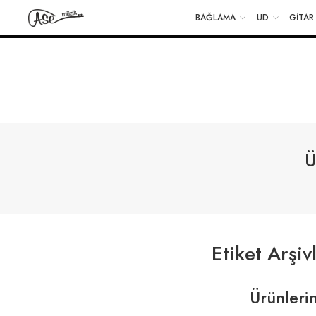
BAĞLAMA
UD
GİTAR
BEDAVA!
100% GÜVENLİ ALIŞVERİŞ
15 GÜN İÇERİSİ
Ü
Etiket Arşiv
Ürünlerim