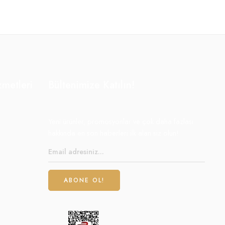
zmetleri
Bültenimize Katılın!
Yeni ürünler, promosyonlar ve çok daha fazlası
hakkında en son haberleri ilk alan siz olun!