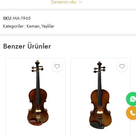
Devamını oku
olun
SKU:
MA-1965
Yorumlar
Kategoriler:
Keman
,
Yaylılar
Henüz hiç yorum yok.
Benzer Ürünler