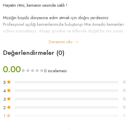
Hayatın ritmi, kemanın sesinde saklı !
Müziğin büyülü dünyasına adım atmak için doğru yerdesiniz.
Profesyonel işçiliği kemanlarımızla buluşturup Mia Amado kemanları
sizlere sunmaktayız. Ahşap gövdesi ve telleriyle doğal bir ses sunan
Mia Amado kemanlarımız, duygusal bir ifade aracı olarak öne çıkar.
Devamını oku
Her notada gelen tını dinyeyicileri büyüler.
Değerlendirmeler (0)
0.00
0 incelemesi
5
0
4
0
3
0
2
0
1
0
“Amado El Yapımı Keman – MA-1965” için ilk yorum yapan siz