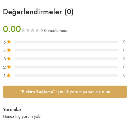
Değerlendirmeler (0)
0.00
0 incelemesi
5
0
4
0
3
0
2
0
1
0
“Elektro Bağlama” için ilk yorum yapan siz olun
Yorumlar
Henüz hiç yorum yok.