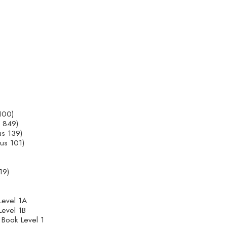
100)
 849)
s 139)
us 101)
19)
Level 1A
Level 1B
 Book Level 1