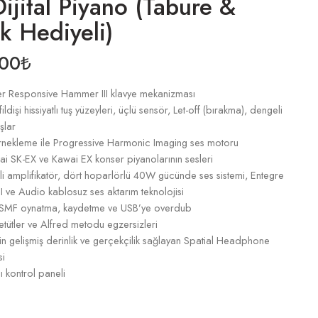
ijital Piyano (Tabure &
ık Hediyeli)
.00
₺
der Responsive Hammer III klavye mekanizması
ildişi hissiyatlı tuş yüzeyleri, üçlü sensör, Let-off (bırakma), dengeli
şlar
örnekleme ile Progressive Harmonic Imaging ses motoru
i SK-EX ve Kawai EX konser piyanolarının sesleri
eli amplifikatör, dört hoparlörlü 40W gücünde ses sistemi, Entegre
 ve Audio kablosuz ses aktarım teknolojisi
F oynatma, kaydetme ve USB’ye overdub
 etütler ve Alfred metodu egzersizleri
için gelişmiş derinlik ve gerçekçilik sağlayan Spatial Headphone
si
 kontrol paneli