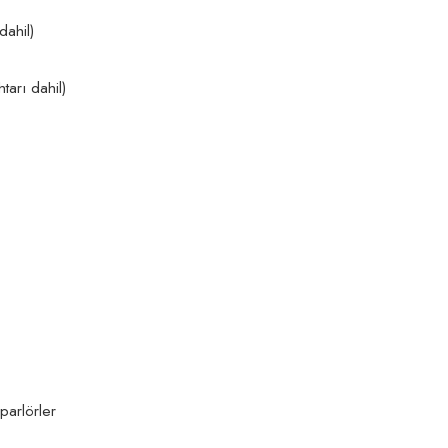
dahil)
tarı dahil)
parlörler