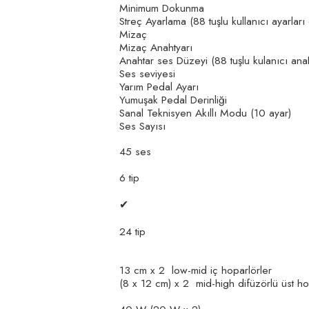
Minimum Dokunma
Streç Ayarlama (88 tuşlu kullanıcı ayarları 
Mizaç
Mizaç Anahtyarı
Anahtar ses Düzeyi (88 tuşlu kulanıcı anah
Ses seviyesi
Yarım Pedal Ayarı
Yumuşak Pedal Derinliği
Sanal Teknisyen Akıllı Modu (10 ayar)
Ses Sayısı
45 ses
6 tip
✔
24 tip
13 cm x 2 low-mid iç hoparlörler
(8 x 12 cm) x 2 mid-high difüzörlü üst ho