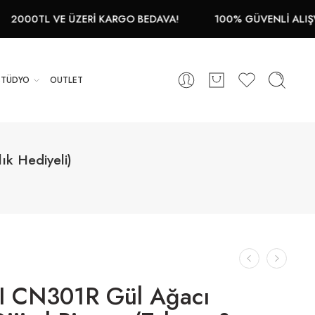
 ÜZERİ KARGO BEDAVA!
100% GÜVENLİ ALIŞVERİŞ
1
STÜDYO
OUTLET
ık Hediyeli)
 CN301R Gül Ağacı