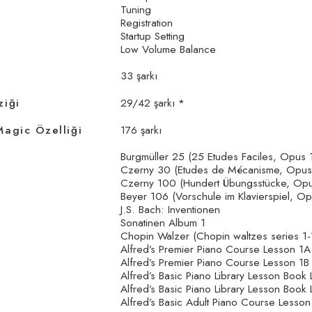
Tuning
Registration
Startup Setting
Low Volume Balance
33 şarkı
ziği
29/42 şarkı *
Magic Özelliği
176 şarkı
Burgmüller 25 (25 Etudes Faciles, Opus 
Czerny 30 (Etudes de Mécanisme, Opus
Czerny 100 (Hundert Übungsstücke, Opu
Beyer 106 (Vorschule im Klavierspiel, Op
J.S. Bach: Inventionen
Sonatinen Album 1
Chopin Walzer (Chopin waltzes series 1-
Alfred’s Premier Piano Course Lesson 1A
Alfred’s Premier Piano Course Lesson 1B
Alfred’s Basic Piano Library Lesson Book 
Alfred’s Basic Piano Library Lesson Book 
Alfred’s Basic Adult Piano Course Lesson