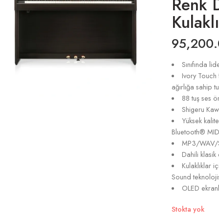
Renk D
Kulakl
95,200
Sınıfında li
Ivory Touch f
ağırlığa sahip tu
88 tuş ses 
Shigeru Kawa
Yüksek kalit
Bluetooth® MIDI
MP3/WAV/SM
Dahili klasik
Kulaklıklar 
Sound teknoloji
OLED ekranlı
Stokta yok