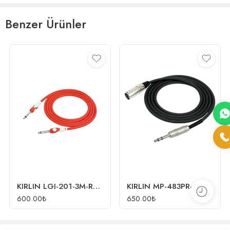
Benzer Ürünler
KIRLIN LGI-201-3M-RD 3 Metre Enstrüman Kablosu
KIRLIN MP-483PR-3M-BK 3 Metre XLR-TRS Stereo Kablo
600.00
₺
650.00
₺