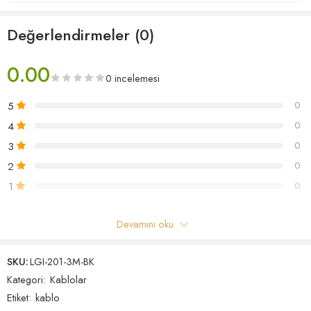
Değerlendirmeler (0)
0.00
0 incelemesi
5
0
4
0
3
0
2
0
1
0
“KIRLIN LGI-201-3M-BK 3 Metre Enstrüman Kablosu” için ilk
Devamını oku
yorum yapan siz olun
SKU:
LGI-201-3M-BK
Yorumlar
Kategori:
Kablolar
Henüz hiç yorum yok.
Etiket:
kablo