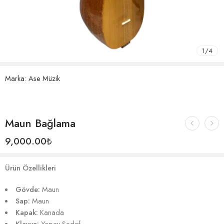
1
/
4
Marka:
Ase Müzik
Maun Bağlama
9,000.00
₺
Ürün Özellikleri
Gövde:
Maun
Sap:
Maun
Kapak:
Kanada
Klavye:
Yapay Sedef