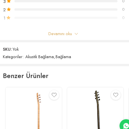
3
0
2
0
1
0
Devamını oku
“Maun Bağlama” için ilk yorum yapan siz olun
SKU:
Yok
Yorumlar
Kategoriler:
Akustik Bağlama
,
Bağlama
Henüz hiç yorum yok.
Benzer Ürünler