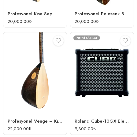
Profesyonel Kısa Sap
Profesyonel Pelesenk Bağlama
20,000.00
₺
20,000.00
₺
HEPSI SATILDI
Profesyonel Venge – Kısa Sap
Roland Cube-10GX Elektro Gitar Amfisi
22,000.00
₺
9,300.00
₺