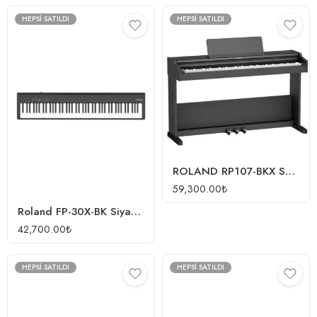
HEPSI SATILDI
HEPSI SATILDI
ROLAND RP107-BKX SuperNATURAL Siyah Dijital Duvar Piyanosu (Tabure & Kulaklık Hediyeli)
59,300.00
₺
Roland FP-30X-BK Siyah Taşınabilir Dijital Piyano
42,700.00
₺
HEPSI SATILDI
HEPSI SATILDI