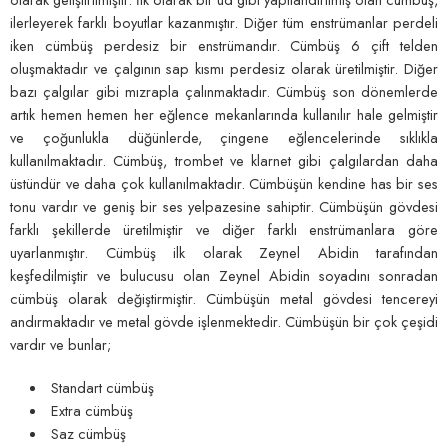
ilerleyerek farklı boyutlar kazanmıştır. Diğer tüm enstrümanlar perdeli
iken cümbüş perdesiz bir enstrümandır. Cümbüş 6 çift telden
oluşmaktadır ve çalgının sap kısmı perdesiz olarak üretilmiştir. Diğer
bazı çalgılar gibi mızrapla çalınmaktadır. Cümbüş son dönemlerde
artık hemen hemen her eğlence mekanlarında kullanılır hale gelmiştir
ve çoğunlukla düğünlerde, çingene eğlencelerinde sıklıkla
kullanılmaktadır. Cümbüş, trombet ve klarnet gibi çalgılardan daha
üstündür ve daha çok kullanılmaktadır. Cümbüşün kendine has bir ses
tonu vardır ve geniş bir ses yelpazesine sahiptir. Cümbüşün gövdesi
farklı şekillerde üretilmiştir ve diğer farklı enstrümanlara göre
uyarlanmıştır. Cümbüş ilk olarak Zeynel Abidin tarafından
keşfedilmiştir ve bulucusu olan Zeynel Abidin soyadını sonradan
cümbüş olarak değiştirmiştir. Cümbüşün metal gövdesi tencereyi
andırmaktadır ve metal gövde işlenmektedir. Cümbüşün bir çok çeşidi
vardır ve bunlar;
Standart cümbüş
Extra cümbüş
Saz cümbüş