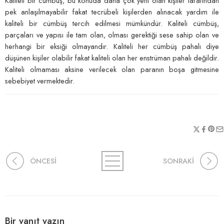
Kaliteli bir cümbüş, bu konuda daha çok yeni olan kişiler tarafından
pek anlaşılmayabilir fakat tecrübeli kişilerden alınacak yardım ile
kaliteli bir cümbüş tercih edilmesi mümkündür. Kaliteli cümbüş,
parçaları ve yapısı ile tam olan, olması gerektiği sese sahip olan ve
herhangi bir eksiği olmayandır. Kaliteli her cümbüş pahalı diye
düşünen kişiler olabilir fakat kaliteli olan her enstrüman pahalı değildir.
Kaliteli olmaması aksine verilecek olan paranın boşa gitmesine
sebebiyet vermektedir.
ÖNCESİ
SONRAKİ
Bir yanıt yazın