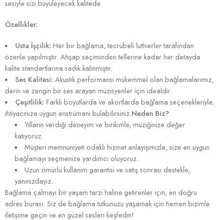
sesiyle sizi büyüleyecek kalitede.
Özellikler:
Usta İşçilik:
Her bir bağlama, tecrübeli luthierler tarafından
özenle yapılmıştır. Ahşap seçiminden tellerine kadar her detayda
kalite standartlarına sadık kalınmıştır.
Ses Kalitesi:
Akustik performansı mükemmel olan bağlamalarımız,
derin ve zengin bir ses arayan müzisyenler için idealdir.
Çeşitlilik:
Farklı boyutlarda ve akortlarda bağlama seçenekleriyle,
ihtiyacınıza uygun enstrümanı bulabilirsiniz.
Neden Biz?
Yılların verdiği deneyim ve birikimle, müziğinize değer
katıyoruz.
Müşteri memnuniyeti odaklı hizmet anlayışımızla, size en uygun
bağlamayı seçmenize yardımcı oluyoruz.
Uzun ömürlü kullanım garantisi ve satış sonrası destekle,
yanınızdayız.
Bağlama çalmayı bir yaşam tarzı haline getirenler için, en doğru
adres burası. Siz de bağlama tutkunuzu yaşamak için hemen bizimle
iletişime geçin ve en güzel sesleri keşfedin!