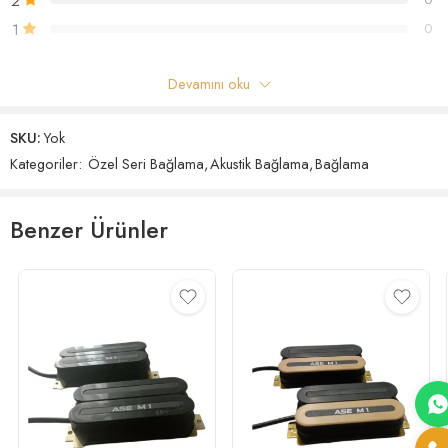
2
1
0
“Profesyonel Ardıç Bağlama – Özel Seri” için ilk yorum yapan
Devamını oku
siz olun
SKU:
Yok
Yorumlar
Kategoriler:
Özel Seri Bağlama
,
Akustik Bağlama
,
Bağlama
Henüz hiç yorum yok.
Benzer Ürünler