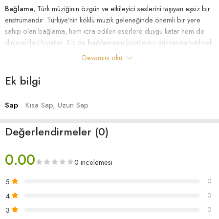
Bağlama
, Türk müziğinin özgün ve etkileyici seslerini taşıyan eşsiz bir
enstrümandır. Türkiye’nin köklü müzik geleneğinde önemli bir yere
sahip olan bağlama, hem icra edilen eserlere duygu katar hem de
dinleyenleri büyüler. Siz de
bağlama
nın büyüleyici dünyasına katılmak
ve bu muhteşem enstrümanı daha yakından tanımak istiyorsanız, web
Devamını oku
sitemizi ziyaret etmeyi unutmayın!
Ek bilgi
Sap
Kısa Sap, Uzun Sap
Değerlendirmeler (0)
0.00
0 incelemesi
5
0
4
0
3
0