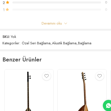
2
0
1
0
Devamını oku
“Profesyonel Ardıç Bağlama” için ilk yorum yapan siz olun
SKU:
Yok
Yorumlar
Kategoriler:
Özel Seri Bağlama
,
Akustik Bağlama
,
Bağlama
Henüz hiç yorum yok.
Benzer Ürünler