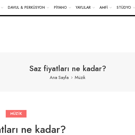
DAVUL & PERKÜSYON
PİYANO
YAYLILAR
AMFİ
STÜDYO
 VE DEĞİŞİM KOLAY İADE
2 YIL ASE MÜZİK GARANTİSİ
Saz fiyatları ne kadar?
Ana Sayfa
Müzik
MÜZIK
atları ne kadar?