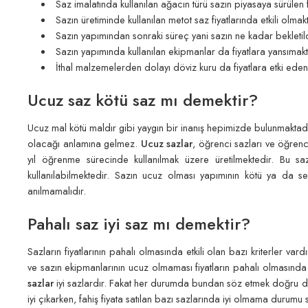
Saz imalatında kullanılan ağacın türü sazın piyasaya sürülen 
Sazın üretiminde kullanılan metot saz fiyatlarında etkili olmakt
Sazın yapımından sonraki süreç yani sazın ne kadar bekletildi
Sazın yapımında kullanılan ekipmanlar da fiyatlara yansımakt
İthal malzemelerden dolayı döviz kuru da fiyatlara etki eden
Ucuz saz kötü saz mı demektir?
Ucuz mal kötü maldır gibi yaygın bir inanış hepimizde bulunmaktad
olacağı anlamına gelmez.
Ucuz sazlar
, öğrenci sazları ve öğrenci
yıl öğrenme sürecinde kullanılmak üzere üretilmektedir. Bu sa
kullanılabilmektedir. Sazın ucuz olması yapımının kötü ya da s
anılmamalıdır.
Pahalı saz iyi saz mı demektir?
Sazların fiyatlarının pahalı olmasında etkili olan bazı kriterler var
ve sazın ekipmanlarının ucuz olmaması fiyatların pahalı olmasında e
sazlar
iyi sazlardır. Fakat her durumda bundan söz etmek doğru değil
iyi çıkarken, fahiş fiyata satılan bazı sazlarında iyi olmama durumu