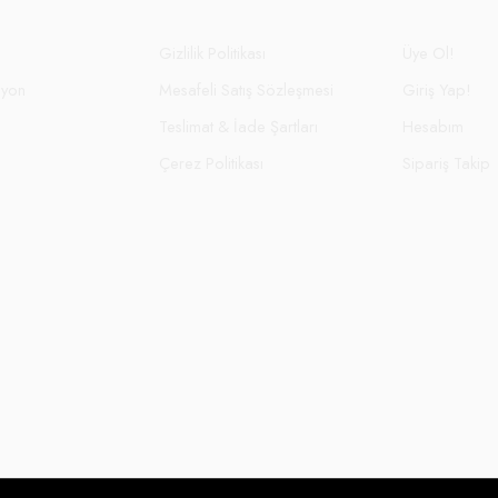
Gizlilik Politikası
Üye Ol!
syon
Mesafeli Satış Sözleşmesi
Giriş Yap!
Teslimat & İade Şartları
Hesabım
Çerez Politikası
Sipariş Takip