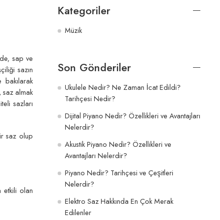
Kategoriler
Müzik
vde, sap ve
Son Gönderiler
iliği sazın
e bakılarak
Ukulele Nedir? Ne Zaman İcat Edildi?
ı, saz almak
Tarihçesi Nedir?
eli sazları
Dijital Piyano Nedir? Özellikleri ve Avantajları
Nelerdir?
ir saz olup
Akustik Piyano Nedir? Özellikleri ve
Avantajları Nelerdir?
Piyano Nedir? Tarihçesi ve Çeşitleri
Nelerdir?
etkili olan
Elektro Saz Hakkında En Çok Merak
Edilenler