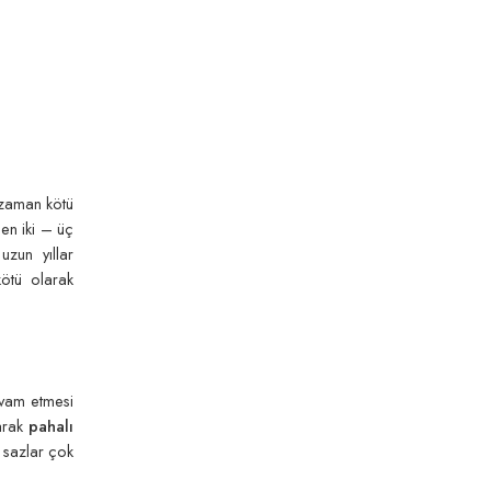
 zaman kötü
len iki – üç
uzun yıllar
kötü olarak
devam etmesi
larak
pahalı
ı sazlar çok