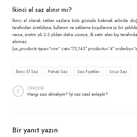
İkinci el saz alınır mı?
İkinci el olarak satılan sazlara kötü gözüyle bakmak aslında doğru 
tarafından üretildiyse, kullanım ve saklama koşullarına iyi bir şeki
varsa, üretim yılı 2-3 yıldan daha uzunsa, ilk satın alan kişi tarafı
alınmaz.
[ux_products type=”row” cat=”72,143″ products=”4″ orderby=”s
İkinci El Saz
Pahalı Saz
Saz Fiyatları
Ucuz Saz
ÖNCESİ
Hangi sazı almalıyım? İyi saz nasıl anlaşılır?
Bir yanıt yazın