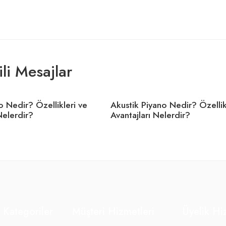
gili Mesajlar
no Nedir? Özellikleri ve
Akustik Piyano Nedir? Özellik
Nelerdir?
Avantajları Nelerdir?
 Kategoriler
Müşteri Hizmetleri
Üyelik Hi