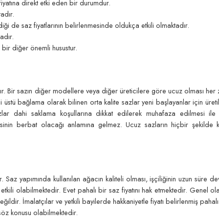
fiyatına direkt etki eden bir durumdur.
adır.
ği de saz fiyatlarının belirlenmesinde oldukça etkili olmaktadır.
adır.
 bir diğer önemli husustur.
ır. Bir sazın diğer modellere veya diğer üreticilere göre ucuz olması her
 üstü bağlama olarak bilinen orta kalite sazlar yeni başlayanlar için üreti
zlar dahi saklama koşullarına dikkat edilerek muhafaza edilmesi ile 
esinin berbat olacağı anlamına gelmez. Ucuz sazların hiçbir şekilde 
dır. Saz yapımında kullanılan ağacın kaliteli olması, işçiliğinin uzun süre 
tkili olabilmektedir. Evet pahalı bir saz fiyatını hak etmektedir. Genel o
dir. İmalatçılar ve yetkili bayilerde hakkaniyetle fiyatı belirlenmiş pahal
 söz konusu olabilmektedir.