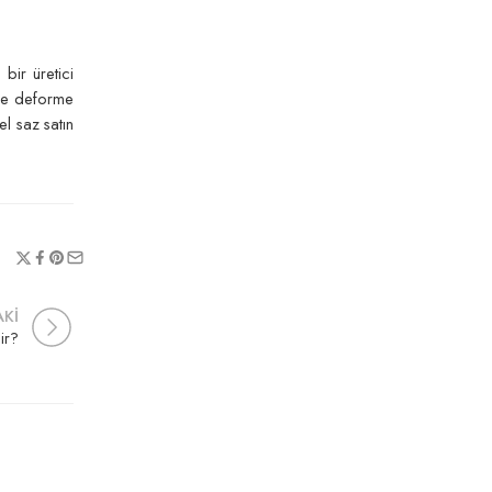
 bir üretici
inde deforme
el saz satın
Kİ
ir?