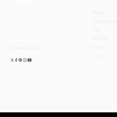
Bağlama
Davul ve Perkü
Fetihtepe, Halıcıoğlu Okmeydanı Cd. No:4 D:4,
Gitar
34445 Beyoğlu/İstanbull
Nefesliler
+90 546 647 3636
Piyano
info@asemuzik.com
Stüdyo