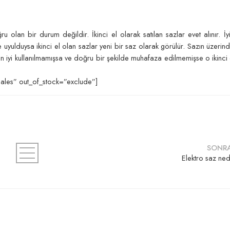
olan bir durum değildir. İkinci el olarak satılan sazlar evet alınır. İyi
lde uyulduysa ikinci el olan sazlar yeni bir saz olarak görülür. Sazın üzer
ndan iyi kullanılmamışsa ve doğru bir şekilde muhafaza edilmemişse o ikinci 
ales” out_of_stock=”exclude”]
SONRA
Elektro saz ned