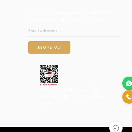
Yeni ürünler, promosyonlar ve çok daha fazlası
hakkında en son haberleri ilk alan siz olun!
Web Sitemiz ETBİS e-ticaret bilgi
sistemine kayıtlıdır. Güvenle alışveriş
yapabilirsiniz.