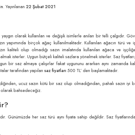
in
.
Yayınlanan
22 Şubat 2021
gın olarak kullanılan ve değişik isimlerle anılan bir telli çalgıdır. Gö
n yapımında birçok ağaç kullanılmaktadır. Kullanılan ağacın türü ve işç
sazın kaliteli olup olmadığı sazın imalatında kullanılan ağaca ve işçiliğ
 almak isterler. Uygun bütçeli kaliteli sazlara yönelmek isterler. Saz fiyatlar
ygun bir saz almaya çalışırlar fakat uygununu ararken aynı zamanda kalit
stalar tarafından yapılan
saz fiyatları
500 TL’ den başlamaktadır.
endiğinden, ucuz sazın kötü bir saz olup olmadığından, pahalı sazın iyi b
lı olarak bahsedeceğiz.
ir?
dır. Günümüzde her saz türü aynı fiyata sahip değildir. Saz fiyatlarında 