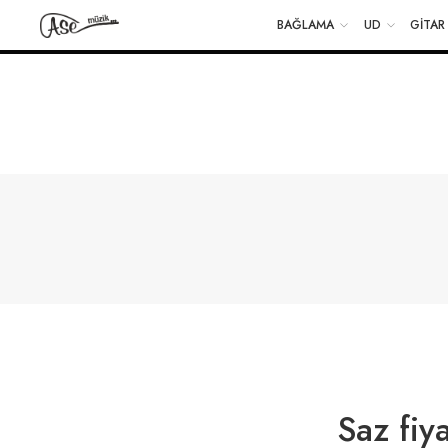
BAĞLAMA
UD
GİTAR
100% GÜVENLİ ALIŞVERİŞ
15 GÜN İÇERİSİNDE İADE
Saz fiy