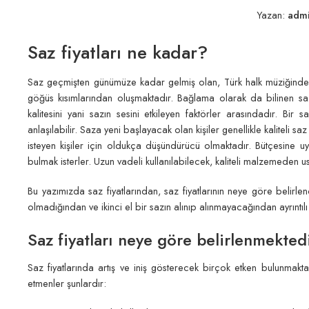
Yazan:
adm
Saz fiyatları ne kadar?
Saz geçmişten günümüze kadar gelmiş olan, Türk halk müziğinde yay
göğüs kısımlarından oluşmaktadır. Bağlama olarak da bilinen sazı
kalitesini yani sazın sesini etkileyen faktörler arasındadır. Bir 
anlaşılabilir. Saza yeni başlayacak olan kişiler genellikle kaliteli saz
isteyen kişiler için oldukça düşündürücü olmaktadır. Bütçesine u
bulmak isterler. Uzun vadeli kullanılabilecek, kaliteli malzemeden u
Bu yazımızda saz fiyatlarından, saz fiyatlarının neye göre belirl
olmadığından ve ikinci el bir sazın alınıp alınmayacağından ayrıntı
Saz fiyatları neye göre belirlenmekted
Saz fiyatlarında artış ve iniş gösterecek birçok etken bulunmakta
etmenler şunlardır: